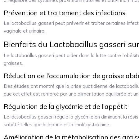
à l’équilibre des cytokines pro-inflammatoires et anti-inflamma
Prévention et traitement des infections
Le lactobacillus gasseri peut prévenir et traiter certaines infec
vaginale et urinaire.
Bienfaits du Lactobacillus gasseri sur
Le lactobacillus gasseri peut aider dans la lutte contre l’obés
graisses.
Réduction de l’accumulation de graisse ab
Des études ont montré que la prise quotidienne de lactobacillus
que cet effet est renforcé par une alimentation équilibrée et un
Régulation de la glycémie et de l’appétit
Le lactobacillus gasseri régule la glycémie en diminuant la résist
satiété telles que la leptine et la cholécystokinine.
Amélioration de la métabolisation des grais