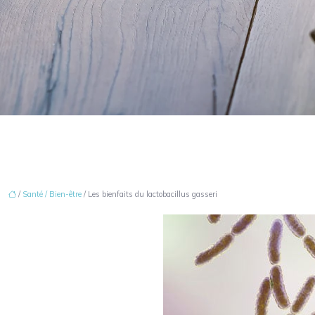
/
Santé / Bien-être
/ Les bienfaits du lactobacillus gasseri