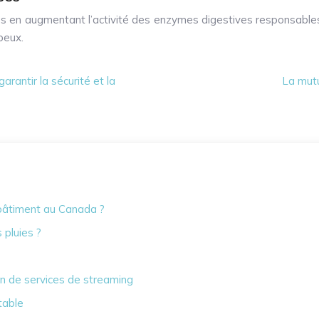
es en augmentant l’activité des enzymes digestives responsables
peux.
rantir la sécurité et la
La mutu
bâtiment au Canada ?
 pluies ?
on de services de streaming
table