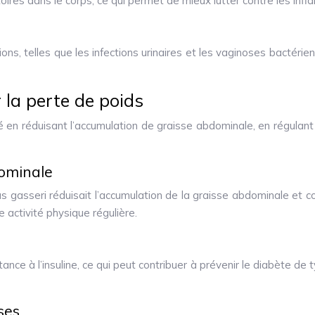
toires dans le corps, ce qui permet de mieux lutter contre les inf
tions, telles que les infections urinaires et les vaginoses bactéri
 la perte de poids
ité en réduisant l’accumulation de graisse abdominale, en régulant
dominale
 gasseri réduisait l’accumulation de la graisse abdominale et cont
e activité physique régulière.
ance à l’insuline, ce qui peut contribuer à prévenir le diabète de 
ses