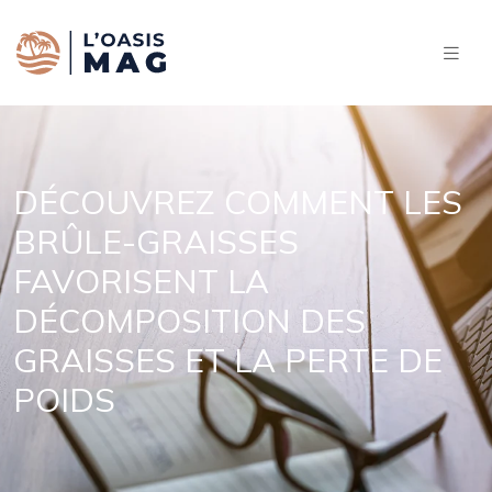
DÉCOUVREZ COMMENT LES
BRÛLE-GRAISSES
FAVORISENT LA
DÉCOMPOSITION DES
GRAISSES ET LA PERTE DE
POIDS