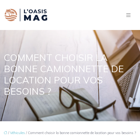
COMMENT CHOISIR LA
BONNE CAMIONNETTE DE
LOCATION POUR VOS
BESOINS ?
/
Véhicules
/ Comment choisir la bonne camionnette de location pour vos besoins ?