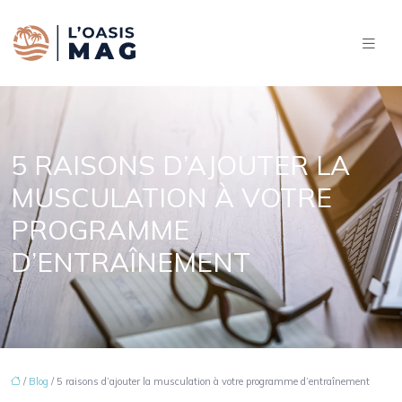
5 RAISONS D’AJOUTER LA
MUSCULATION À VOTRE
PROGRAMME
D’ENTRAÎNEMENT
/
Blog
/ 5 raisons d’ajouter la musculation à votre programme d’entraînement